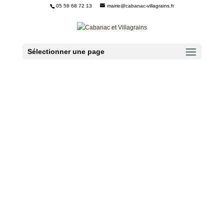
05 56 68 72 13
mairie@cabanac-villagrains.fr
Ouvrir la barre d’outils
Sélectionner une page