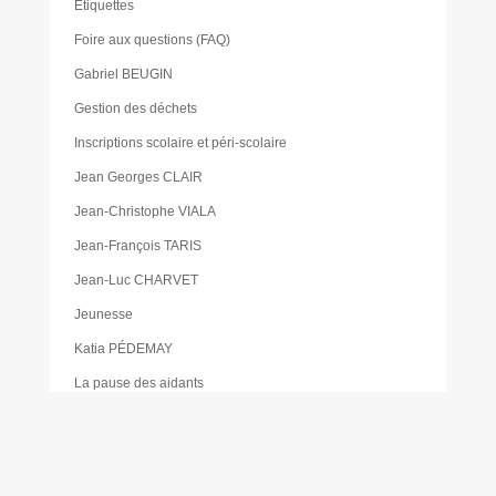
Étiquettes
Foire aux questions (FAQ)
Gabriel BEUGIN
Gestion des déchets
Inscriptions scolaire et péri-scolaire
Jean Georges CLAIR
Jean-Christophe VIALA
Jean-François TARIS
Jean-Luc CHARVET
Jeunesse
Katia PÉDEMAY
La pause des aidants
Les activités proposées à la gare de Cabanac
Les Élus
Les foodtrucks