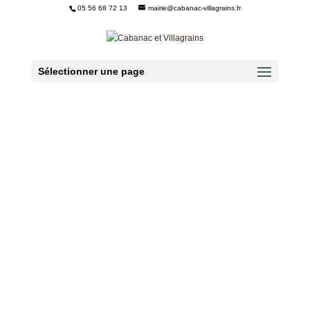
05 56 68 72 13
mairie@cabanac-villagrains.fr
Ouvrir la barre d’outils
Sélectionner une page