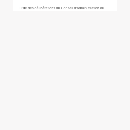
Liste des délibérations du Conseil d’administration du
CCAS
Mairie
Mentions légales
Mes réservations
Moustique tigre
Muriel PAILLER
Nathalie LAULAN
Noémie LOUVRADOUX
Offres d’emploi
Olivier FORÊT
Philippe VICENTE
Plan de sobriété énergétique
Plan du forum des associations