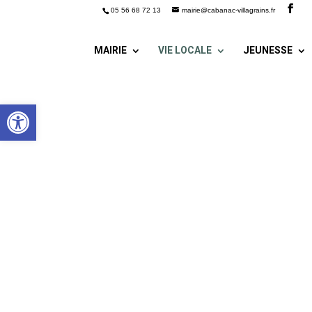
05 56 68 72 13
mairie@cabanac-villagrains.fr
MAIRIE
VIE LOCALE
JEUNESSE
Ouvrir la barre d’outils