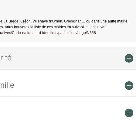
de La Brède, Créon, Villenave d’Ornon, Gradignan… ou dans une autre mairie
es. Vous trouverez la liste de ces mairies en suivant le lien suivant :
atives/Carte-nationale-d-identite#!/particuliers/page/N358
rité
ille