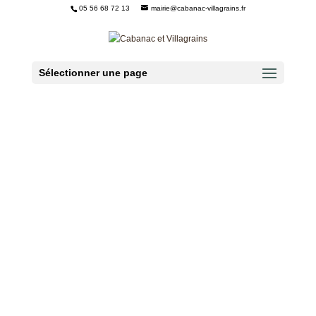
05 56 68 72 13
mairie@cabanac-villagrains.fr
Ouvrir la barre d’outils
Sélectionner une page