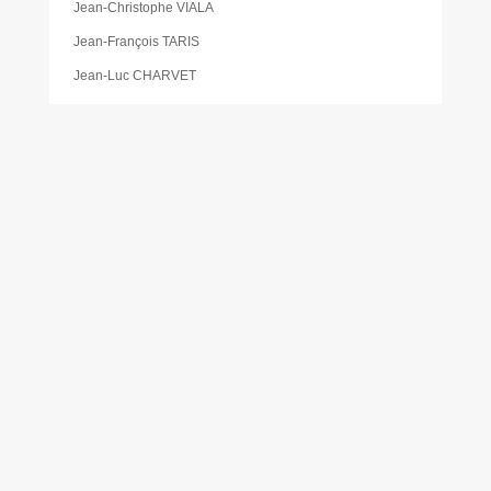
Jean-Christophe VIALA
Jean-François TARIS
Jean-Luc CHARVET
Jeunesse
Katia PÉDEMAY
La pause des aidants
Les activités proposées à la gare de Cabanac
Les Élus
Les foodtrucks
Liste des délibérations du Conseil d’administration du
CCAS
Mairie
Mentions légales
Mes réservations
Moustique tigre