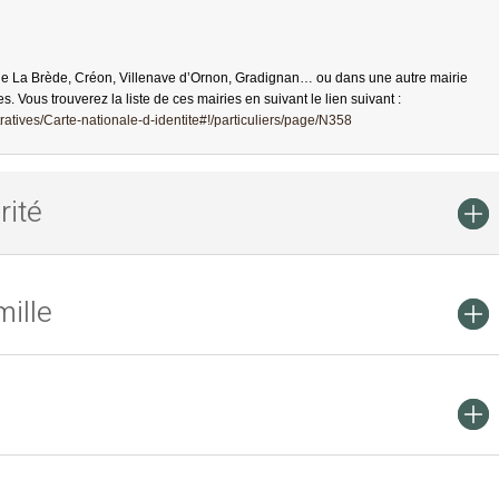
de La Brède, Créon, Villenave d’Ornon, Gradignan… ou dans une autre mairie
es. Vous trouverez la liste de ces mairies en suivant le lien suivant :
atives/Carte-nationale-d-identite#!/particuliers/page/N358
rité
ille