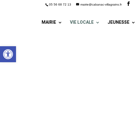
05 56 68 72 13
mairie@cabanac-villagrains.fr
MAIRIE
VIE LOCALE
JEUNESSE
Ouvrir la barre d’outils