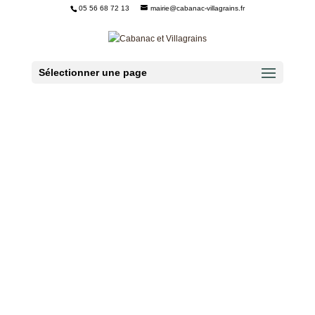
05 56 68 72 13
mairie@cabanac-villagrains.fr
Ouvrir la barre d’outils
Sélectionner une page