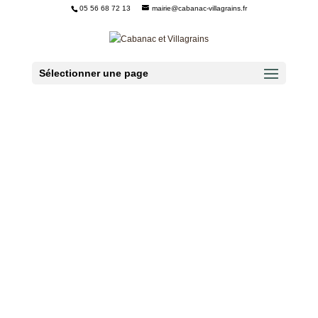
05 56 68 72 13
mairie@cabanac-villagrains.fr
Ouvrir la barre d’outils
Sélectionner une page