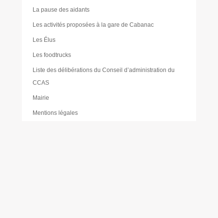
La pause des aidants
Les activités proposées à la gare de Cabanac
Les Élus
Les foodtrucks
Liste des délibérations du Conseil d’administration du
CCAS
Mairie
Mentions légales
Mes réservations
Moustique tigre
Muriel PAILLER
Nathalie LAULAN
Noémie LOUVRADOUX
Offres d’emploi