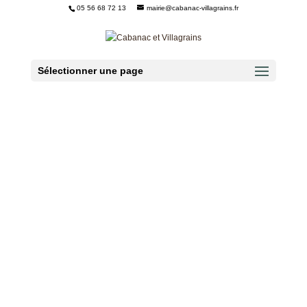
05 56 68 72 13
mairie@cabanac-villagrains.fr
Ouvrir la barre d’outils
Sélectionner une page