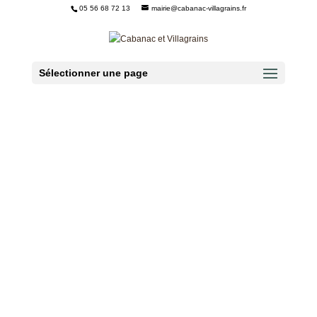
05 56 68 72 13
mairie@cabanac-villagrains.fr
Ouvrir la barre d’outils
Sélectionner une page