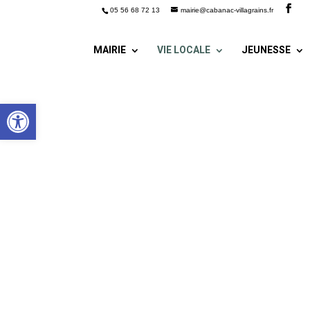
05 56 68 72 13
mairie@cabanac-villagrains.fr
MAIRIE
VIE LOCALE
JEUNESSE
Ouvrir la barre d’outils