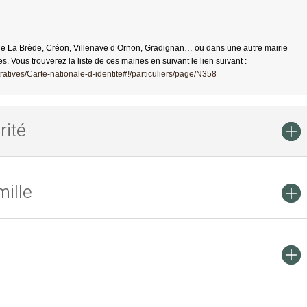
de La Brède, Créon, Villenave d’Ornon, Gradignan… ou dans une autre mairie
es. Vous trouverez la liste de ces mairies en suivant le lien suivant :
atives/Carte-nationale-d-identite#!/particuliers/page/N358
rité
ille