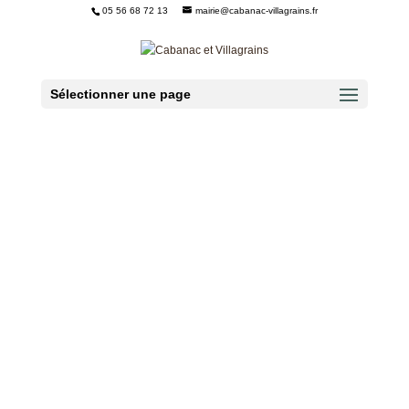
05 56 68 72 13
mairie@cabanac-villagrains.fr
Ouvrir la barre d’outils
Sélectionner une page