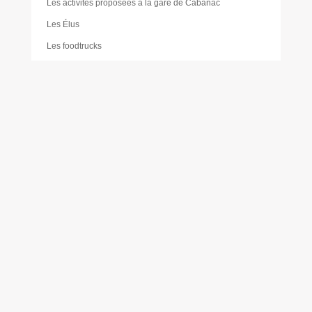
Les activités proposées à la gare de Cabanac
Les Élus
Les foodtrucks
Liste des délibérations du Conseil d’administration du
CCAS
Mairie
Mentions légales
Mes réservations
Moustique tigre
Muriel PAILLER
Nathalie LAULAN
Noémie LOUVRADOUX
Offres d’emploi
Olivier FORÊT
Philippe VICENTE