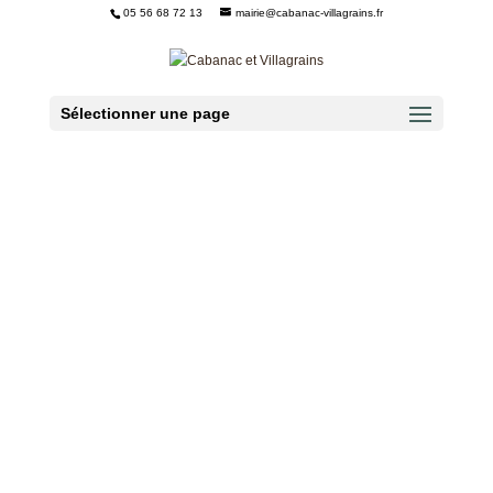
05 56 68 72 13
mairie@cabanac-villagrains.fr
Ouvrir la barre d’outils
Sélectionner une page