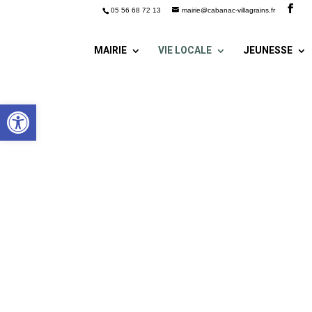
05 56 68 72 13
mairie@cabanac-villagrains.fr
MAIRIE
VIE LOCALE
JEUNESSE
Ouvrir la barre d’outils