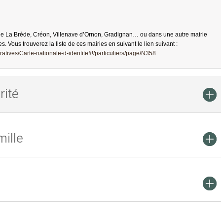
de La Brède, Créon, Villenave d’Ornon, Gradignan… ou dans une autre mairie
es. Vous trouverez la liste de ces mairies en suivant le lien suivant :
atives/Carte-nationale-d-identite#!/particuliers/page/N358
rité
ille