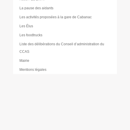
La pause des aidants
Les activités proposées à la gare de Cabanac
Les Élus
Les foodtrucks
Liste des délibérations du Conseil d’administration du
CCAS
Mairie
Mentions légales
Mes réservations
Moustique tigre
Muriel PAILLER
Nathalie LAULAN
Noémie LOUVRADOUX
Offres d’emploi