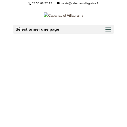
05 56 68 72 13
mairie@cabanac-villagrains.fr
Ouvrir la barre d’outils
Sélectionner une page