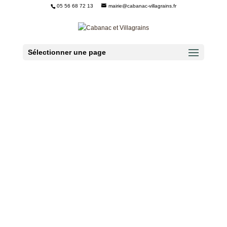
05 56 68 72 13
mairie@cabanac-villagrains.fr
Ouvrir la barre d’outils
Sélectionner une page