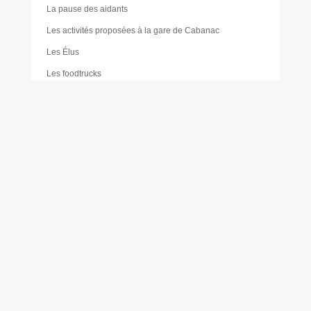
La pause des aidants
Les activités proposées à la gare de Cabanac
Les Élus
Les foodtrucks
Liste des délibérations du Conseil d’administration du
CCAS
Mairie
Mentions légales
Mes réservations
Moustique tigre
Muriel PAILLER
Nathalie LAULAN
Noémie LOUVRADOUX
Offres d’emploi
Olivier FORÊT