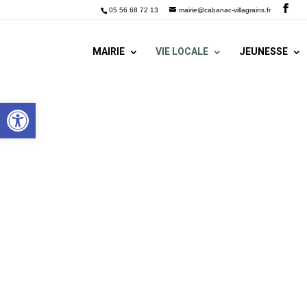
05 56 68 72 13
mairie@cabanac-villagrains.fr
MAIRIE
VIE LOCALE
JEUNESSE
Ouvrir la barre d’outils