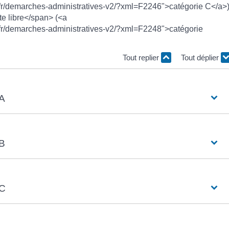
.fr/demarches-administratives-v2/?xml=F2246">catégorie C</a>
e libre</span> (<a
.fr/demarches-administratives-v2/?xml=F2248">catégorie
Tout replier
Tout déplier
 A
 B
 C