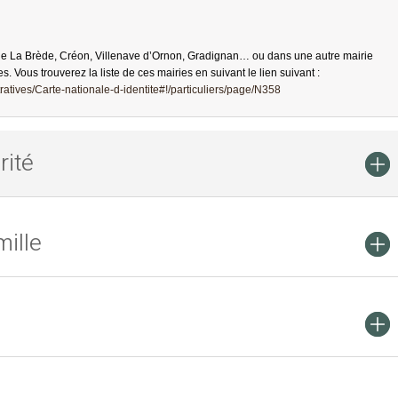
de La Brède, Créon, Villenave d’Ornon, Gradignan… ou dans une autre mairie
es. Vous trouverez la liste de ces mairies en suivant le lien suivant :
atives/Carte-nationale-d-identite#!/particuliers/page/N358
rité
ille