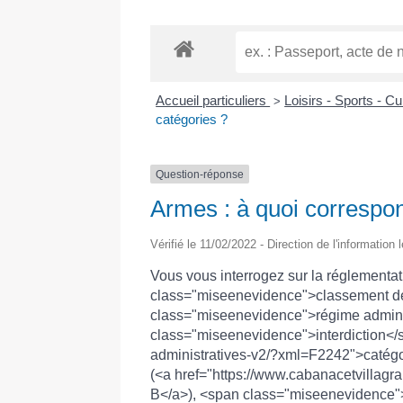
Accueil particuliers
Loisirs - Sports - Cu
>
catégories ?
Question-réponse
Armes : à quoi correspon
Vérifié le 11/02/2022 - Direction de l'information 
Vous vous interrogez sur la réglementa
class="miseenevidence">classement de
class="miseenevidence">régime adminis
class="miseenevidence">interdiction</s
administratives-v2/?xml=F2242">catégo
(<a href="https://www.cabanacetvillagr
B</a>), <span class="miseenevidence"