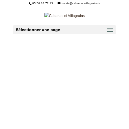
05 56 68 72 13
mairie@cabanac-villagrains.fr
Ouvrir la barre d’outils
Sélectionner une page