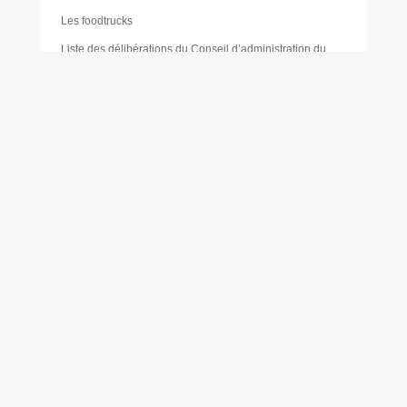
Les foodtrucks
Liste des délibérations du Conseil d’administration du
CCAS
Mairie
Mentions légales
Mes réservations
Moustique tigre
Muriel PAILLER
Nathalie LAULAN
Noémie LOUVRADOUX
Offres d’emploi
Olivier FORÊT
Philippe VICENTE
Plan de sobriété énergétique