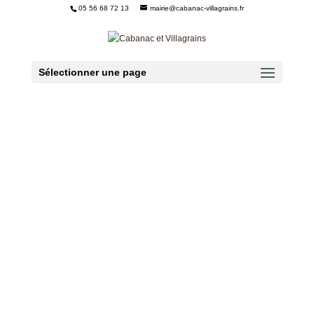
05 56 68 72 13
mairie@cabanac-villagrains.fr
Ouvrir la barre d’outils
Sélectionner une page