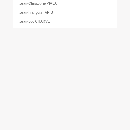
Jean-Christophe VIALA
Jean-François TARIS
Jean-Luc CHARVET
Jeunesse
Katia PÉDEMAY
La pause des aidants
Les activités proposées à la gare de Cabanac
Les Élus
Les foodtrucks
Liste des délibérations du Conseil d’administration du
CCAS
Mairie
Mentions légales
Mes réservations
Moustique tigre