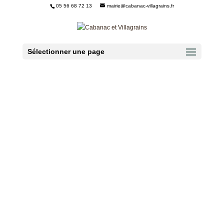
05 56 68 72 13
mairie@cabanac-villagrains.fr
Ouvrir la barre d’outils
Sélectionner une page