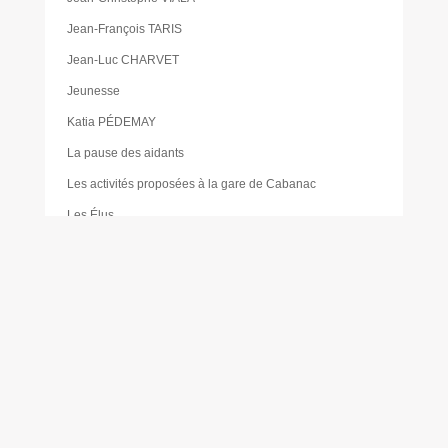
Jean-François TARIS
Jean-Luc CHARVET
Jeunesse
Katia PÉDEMAY
La pause des aidants
Les activités proposées à la gare de Cabanac
Les Élus
Les foodtrucks
Liste des délibérations du Conseil d’administration du
CCAS
Mairie
Mentions légales
Mes réservations
Moustique tigre