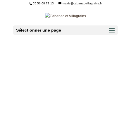
05 56 68 72 13
mairie@cabanac-villagrains.fr
Ouvrir la barre d’outils
Sélectionner une page