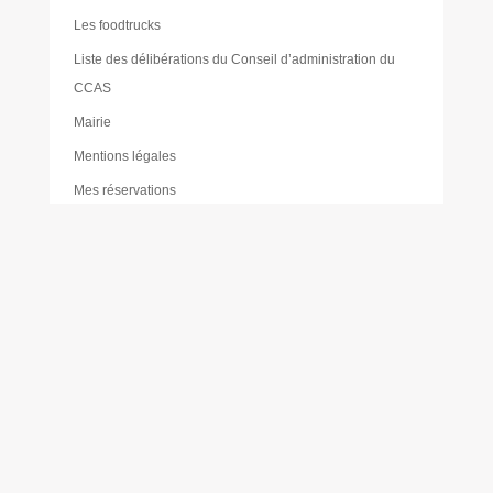
Les foodtrucks
Liste des délibérations du Conseil d’administration du
CCAS
Mairie
Mentions légales
Mes réservations
Moustique tigre
Muriel PAILLER
Nathalie LAULAN
Noémie LOUVRADOUX
Offres d’emploi
Olivier FORÊT
Philippe VICENTE
Plan de sobriété énergétique