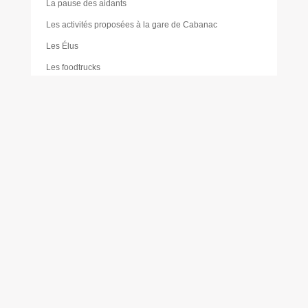
La pause des aidants
Les activités proposées à la gare de Cabanac
Les Élus
Les foodtrucks
Liste des délibérations du Conseil d’administration du
CCAS
Mairie
Mentions légales
Mes réservations
Moustique tigre
Muriel PAILLER
Nathalie LAULAN
Noémie LOUVRADOUX
Offres d’emploi
Olivier FORÊT