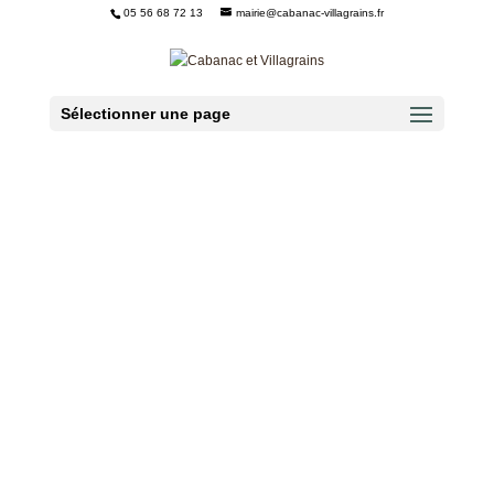
05 56 68 72 13
mairie@cabanac-villagrains.fr
Ouvrir la barre d’outils
Sélectionner une page