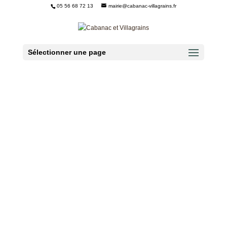
05 56 68 72 13
mairie@cabanac-villagrains.fr
Ouvrir la barre d’outils
Sélectionner une page