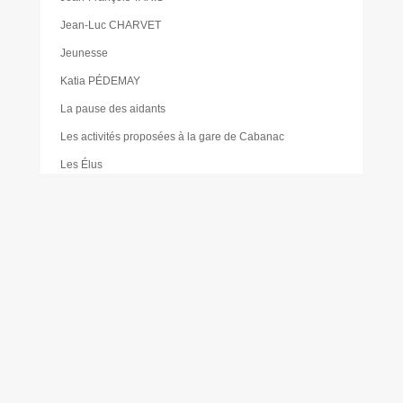
Jean-Luc CHARVET
Jeunesse
Katia PÉDEMAY
La pause des aidants
Les activités proposées à la gare de Cabanac
Les Élus
Les foodtrucks
Liste des délibérations du Conseil d’administration du
CCAS
Mairie
Mentions légales
Mes réservations
Moustique tigre
Muriel PAILLER