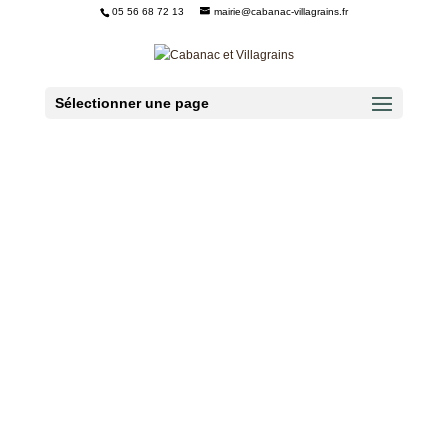
05 56 68 72 13
mairie@cabanac-villagrains.fr
Ouvrir la barre d’outils
Sélectionner une page