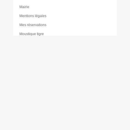
Mairie
Mentions légales
Mes réservations
Moustique tigre
Muriel PAILLER
Nathalie LAULAN
Noémie LOUVRADOUX
Offres d’emploi
Olivier FORÊT
Philippe VICENTE
Plan de sobriété énergétique
Plan du forum des associations
Plan du site
PLU