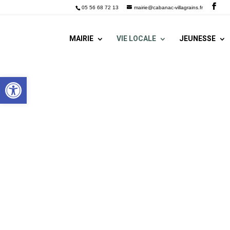
05 56 68 72 13
mairie@cabanac-villagrains.fr
MAIRIE
VIE LOCALE
JEUNESSE
Ouvrir la barre d’outils