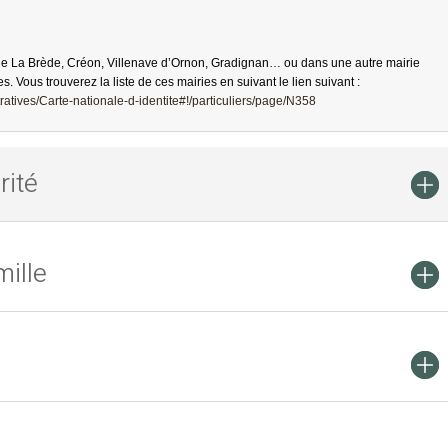
de La Brède, Créon, Villenave d’Ornon, Gradignan… ou dans une autre mairie
es. Vous trouverez la liste de ces mairies en suivant le lien suivant :
atives/Carte-nationale-d-identite#!/particuliers/page/N358
rité
ille