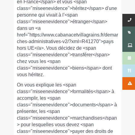
en France</span> et vous <span
class="miseenevidence">héritez</span> d'une
personne qui vivait à l'<span
class="miseenevidence">étranger</span>
dans un <a
href="https://www.cabanacetvillagrains.fr/demar
ches-administratives-v2/?xml=R41270">pays
hors UE</a>. Vous décidez de <span
class="miseenevidence">transférer</span>
chez vous les <span
class="miseenevidence">biens</span> dont
vous héritez.
On vous explique les <span
class="miseenevidence">formalités</span> à
accomplir, les <span
class="miseenevidence">documents</span> à
présenter, les <span
class="miseenevidence">marchandises</span
> pour lesquelles vous devez <span
class="miseenevidence">payer des droits de