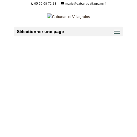
05 56 68 72 13
mairie@cabanac-villagrains.fr
Ouvrir la barre d’outils
Sélectionner une page