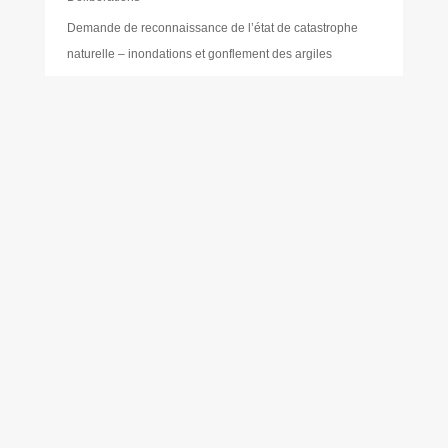
Demande de reconnaissance de l’état de catastrophe
naturelle – inondations et gonflement des argiles
Démarches
Démarches administratives
Dépôts sauvages de déchets
Développement durable
Élections
Emplacements
Environnement
Eric PLANTECOSTE
Étiquettes
Foire aux questions (FAQ)
Gabriel BEUGIN
Gestion des déchets