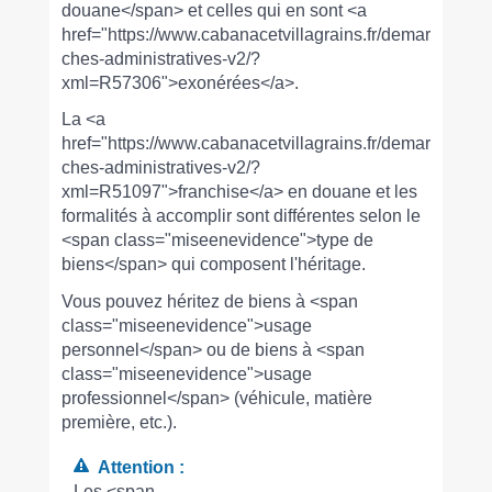
douane</span> et celles qui en sont <a
href="https://www.cabanacetvillagrains.fr/demar
ches-administratives-v2/?
xml=R57306">exonérées</a>.
La <a
href="https://www.cabanacetvillagrains.fr/demar
ches-administratives-v2/?
xml=R51097">franchise</a> en douane et les
formalités à accomplir sont différentes selon le
<span class="miseenevidence">type de
biens</span> qui composent l'héritage.
Vous pouvez héritez de biens à <span
class="miseenevidence">usage
personnel</span> ou de biens à <span
class="miseenevidence">usage
professionnel</span> (véhicule, matière
première, etc.).
Attention :
Les <span