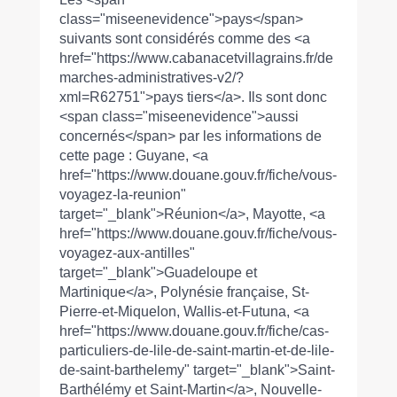
class="miseenevidence">pays</span>
suivants sont considérés comme des <a
href="https://www.cabanacetvillagrains.fr/de
marches-administratives-v2/?
xml=R62751">pays tiers</a>. Ils sont donc
<span class="miseenevidence">aussi
concernés</span> par les informations de
cette page : Guyane, <a
href="https://www.douane.gouv.fr/fiche/vous-
voyagez-la-reunion"
target="_blank">Réunion</a>, Mayotte, <a
href="https://www.douane.gouv.fr/fiche/vous-
voyagez-aux-antilles"
target="_blank">Guadeloupe et
Martinique</a>, Polynésie française, St-
Pierre-et-Miquelon, Wallis-et-Futuna, <a
href="https://www.douane.gouv.fr/fiche/cas-
particuliers-de-lile-de-saint-martin-et-de-lile-
de-saint-barthelemy" target="_blank">Saint-
Barthélémy et Saint-Martin</a>, Nouvelle-