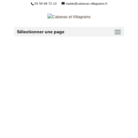
05 56 68 72 13
mairie@cabanac-villagrains.fr
Ouvrir la barre d’outils
Sélectionner une page