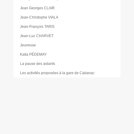
Jean Georges CLAIR
Jean-Christophe VIALA
Jean-François TARIS
Jean-Luc CHARVET
Jeunesse
Katia PÉDEMAY
La pause des aidants
Les activités proposées à la gare de Cabanac
Les Élus
Les foodtrucks
Liste des délibérations du Conseil d’administration du
CCAS
Mairie
Mentions légales