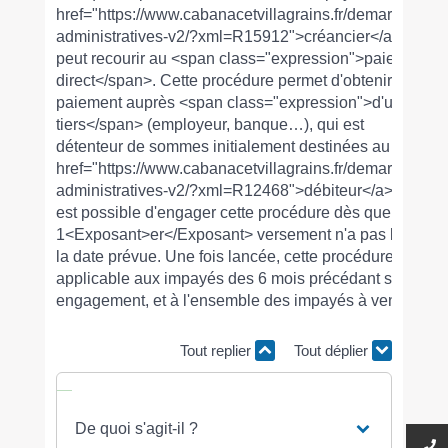
href="https://www.cabanacetvillagrains.fr/demarches-
administratives-v2/?xml=R15912">créancier</a>
peut recourir au <span class="expression">paiement
direct</span>. Cette procédure permet d'obtenir le
paiement auprès <span class="expression">d'un
tiers</span> (employeur, banque…), qui est
détenteur de sommes initialement destinées au <a
href="https://www.cabanacetvillagrains.fr/demarches-
administratives-v2/?xml=R12468">débiteur</a>. Il
est possible d'engager cette procédure dès que le
1<Exposant>er</Exposant> versement n'a pas lieu à
la date prévue. Une fois lancée, cette procédure est
applicable aux impayés des 6 mois précédant son
engagement, et à l'ensemble des impayés à venir.
Tout replier
Tout déplier
De quoi s'agit-il ?