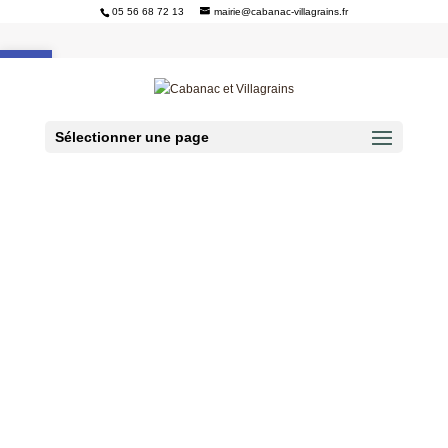
05 56 68 72 13
mairie@cabanac-villagrains.fr
Ouvrir la barre d’outils
Sélectionner une page