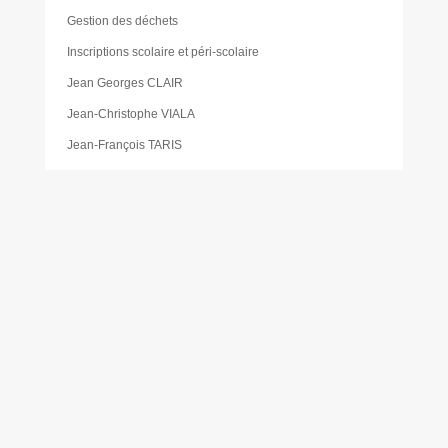
Gestion des déchets
Inscriptions scolaire et péri-scolaire
Jean Georges CLAIR
Jean-Christophe VIALA
Jean-François TARIS
Jean-Luc CHARVET
Jeunesse
Katia PÉDEMAY
La pause des aidants
Les activités proposées à la gare de Cabanac
Les Élus
Les foodtrucks
Liste des délibérations du Conseil d’administration du
CCAS