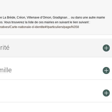
de La Brède, Créon, Villenave d’Ornon, Gradignan… ou dans une autre mairie
es. Vous trouverez la liste de ces mairies en suivant le lien suivant :
atives/Carte-nationale-d-identite#!/particuliers/page/N358
rité
ille