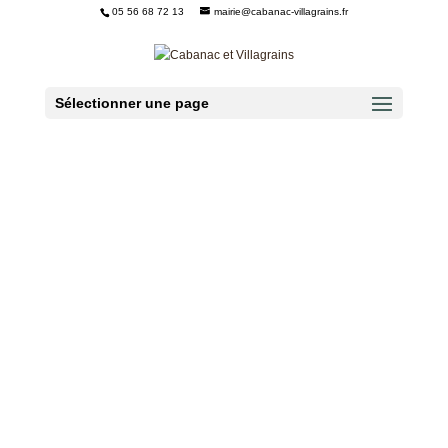
05 56 68 72 13
mairie@cabanac-villagrains.fr
Ouvrir la barre d’outils
Sélectionner une page