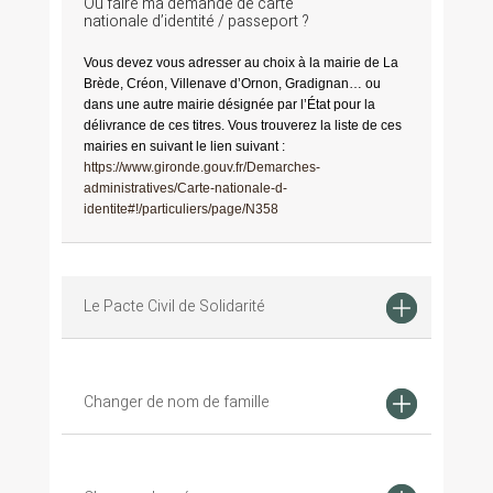
Où faire ma demande de carte
nationale d’identité / passeport ?
Vous devez vous adresser au choix à la mairie de La
Brède, Créon, Villenave d’Ornon, Gradignan… ou
dans une autre mairie désignée par l’État pour la
délivrance de ces titres. Vous trouverez la liste de ces
mairies en suivant le lien suivant :
https://www.gironde.gouv.fr/Demarches-
administratives/Carte-nationale-d-
identite#!/particuliers/page/N358
Le Pacte Civil de Solidarité
Changer de nom de famille