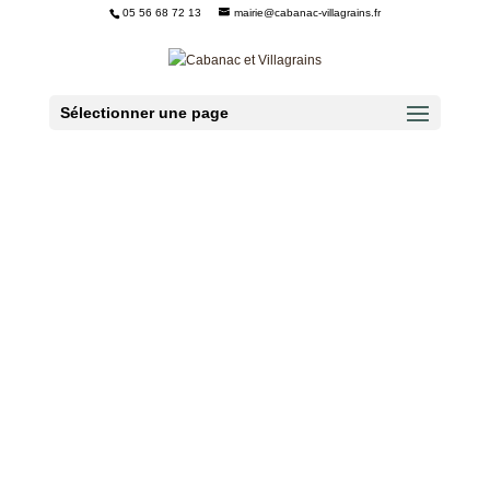
05 56 68 72 13
mairie@cabanac-villagrains.fr
Ouvrir la barre d’outils
Sélectionner une page