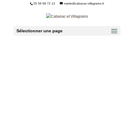
05 56 68 72 13
mairie@cabanac-villagrains.fr
Ouvrir la barre d’outils
Sélectionner une page