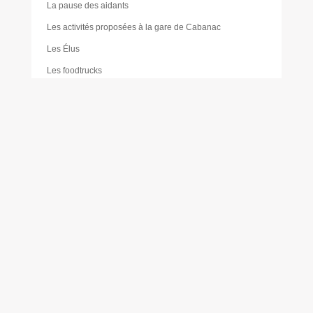
La pause des aidants
Les activités proposées à la gare de Cabanac
Les Élus
Les foodtrucks
Liste des délibérations du Conseil d’administration du
CCAS
Mairie
Mentions légales
Mes réservations
Moustique tigre
Muriel PAILLER
Nathalie LAULAN
Noémie LOUVRADOUX
Offres d’emploi
Olivier FORÊT