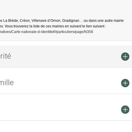
de La Brède, Créon, Villenave d’Ornon, Gradignan… ou dans une autre mairie
es. Vous trouverez la liste de ces mairies en suivant le lien suivant :
atives/Carte-nationale-d-identite#!/particuliers/page/N358
rité
ille