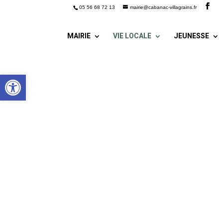
05 56 68 72 13
mairie@cabanac-villagrains.fr
MAIRIE
VIE LOCALE
JEUNESSE
Ouvrir la barre d’outils