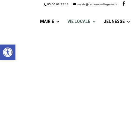
05 56 68 72 13
mairie@cabanac-villagrains.fr
MAIRIE
VIE LOCALE
JEUNESSE
Ouvrir la barre d’outils