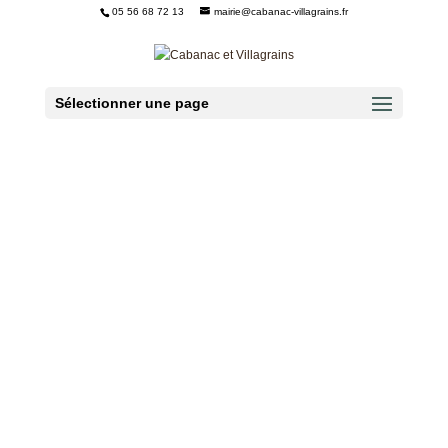
05 56 68 72 13
mairie@cabanac-villagrains.fr
Ouvrir la barre d’outils
Sélectionner une page