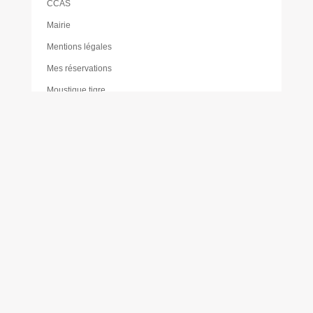
CCAS
Mairie
Mentions légales
Mes réservations
Moustique tigre
Muriel PAILLER
Nathalie LAULAN
Noémie LOUVRADOUX
Offres d’emploi
Olivier FORÊT
Philippe VICENTE
Plan de sobriété énergétique
Plan du forum des associations
Plan du site
PLU