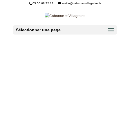
05 56 68 72 13
mairie@cabanac-villagrains.fr
Ouvrir la barre d’outils
Sélectionner une page