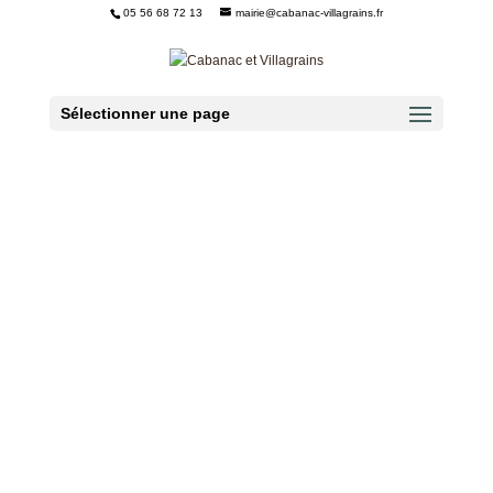
05 56 68 72 13
mairie@cabanac-villagrains.fr
Ouvrir la barre d’outils
Sélectionner une page