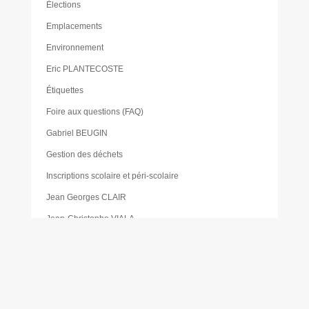
Élections
Emplacements
Environnement
Eric PLANTECOSTE
Étiquettes
Foire aux questions (FAQ)
Gabriel BEUGIN
Gestion des déchets
Inscriptions scolaire et péri-scolaire
Jean Georges CLAIR
Jean-Christophe VIALA
Jean-François TARIS
Jean-Luc CHARVET
Jeunesse
Katia PÉDEMAY