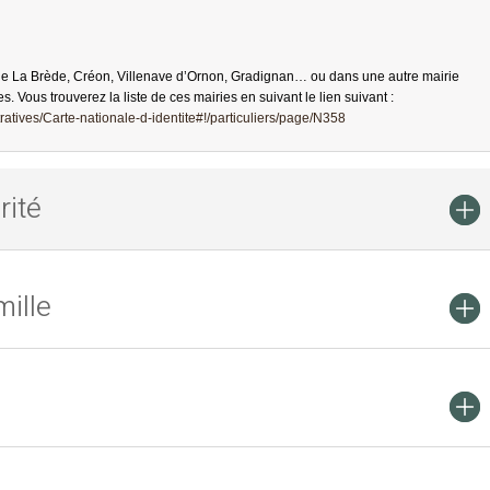
de La Brède, Créon, Villenave d’Ornon, Gradignan… ou dans une autre mairie
es. Vous trouverez la liste de ces mairies en suivant le lien suivant :
atives/Carte-nationale-d-identite#!/particuliers/page/N358
rité
ille