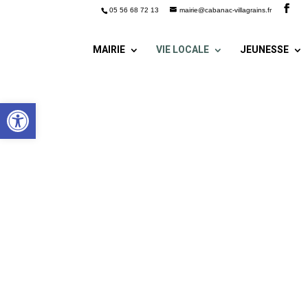
05 56 68 72 13
mairie@cabanac-villagrains.fr
MAIRIE
VIE LOCALE
JEUNESSE
Ouvrir la barre d’outils