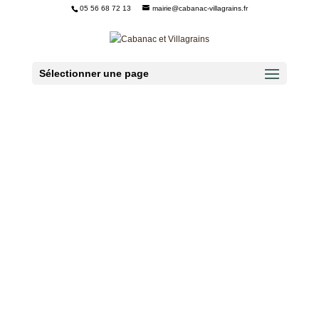
05 56 68 72 13
mairie@cabanac-villagrains.fr
Ouvrir la barre d’outils
Sélectionner une page