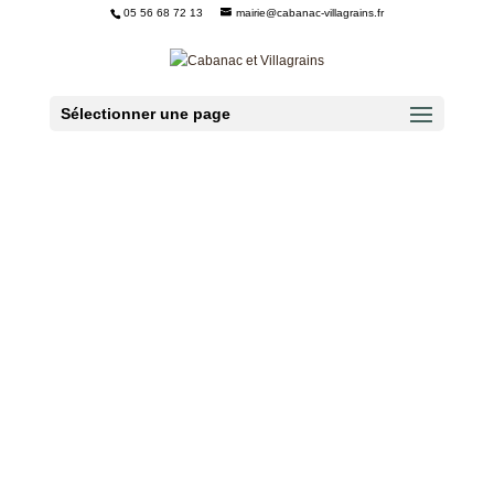
05 56 68 72 13
mairie@cabanac-villagrains.fr
Ouvrir la barre d’outils
Sélectionner une page