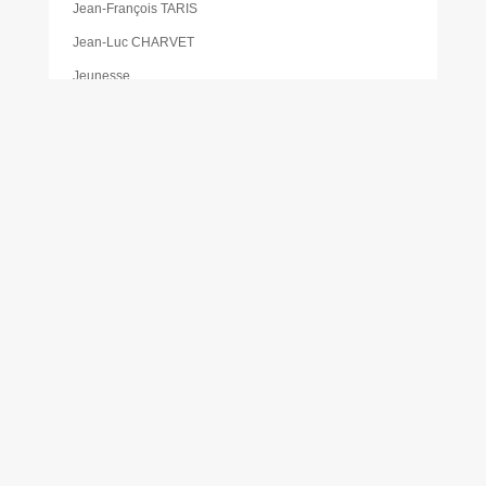
Jean-François TARIS
Jean-Luc CHARVET
Jeunesse
Katia PÉDEMAY
La pause des aidants
Les activités proposées à la gare de Cabanac
Les Élus
Les foodtrucks
Liste des délibérations du Conseil d’administration du
CCAS
Mairie
Mentions légales
Mes réservations
Moustique tigre
Muriel PAILLER