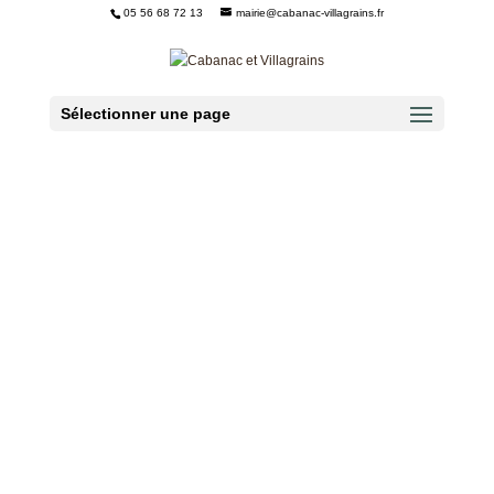
05 56 68 72 13
mairie@cabanac-villagrains.fr
Ouvrir la barre d’outils
Sélectionner une page