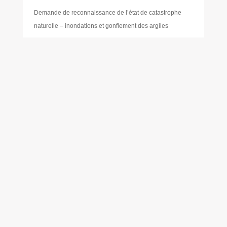
Demande de reconnaissance de l’état de catastrophe
naturelle – inondations et gonflement des argiles
Démarches
Démarches administratives
Dépôts sauvages de déchets
Développement durable
Élections
Emplacements
Environnement
Eric PLANTECOSTE
Étiquettes
Foire aux questions (FAQ)
Gabriel BEUGIN
Gestion des déchets