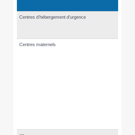
co
Centres d'hébergement d'urgence
To
Centres maternels
F
en
mè
av
en
de
be
sou
et
ps
Ce
di
cr