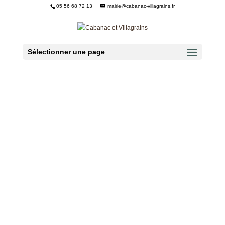
05 56 68 72 13
mairie@cabanac-villagrains.fr
Ouvrir la barre d’outils
Sélectionner une page