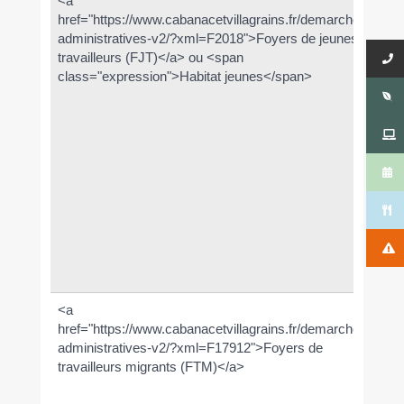
<a
Je
href="https://www.cabanacetvillagrains.fr/demarches-
tra
administratives-v2/?xml=F2018">Foyers de jeunes
de
travailleurs (FJT)</a> ou <span
(pa
class="expression">Habitat jeunes</span>
ex
act
pr
ou
(st
app
Ce
acc
des
de
d'e
<a
Tra
href="https://www.cabanacetvillagrains.fr/demarches-
im
administratives-v2/?xml=F17912">Foyers de
se
travailleurs migrants (FTM)</a>
soi
d'o