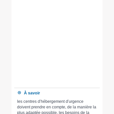
ét
sit
rég
ex
act
pro
Ce
acc
de
co
for
po
(fa
mo
pe
iso
À savoir
les centres d'hébergement d'urgence
doivent prendre en compte, de la manière la
plus adaptée possible, les besoins de la