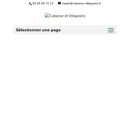
05 56 68 72 13
mairie@cabanac-villagrains.fr
Ouvrir la barre d’outils
Sélectionner une page