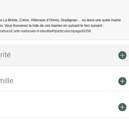
de La Brède, Créon, Villenave d’Ornon, Gradignan… ou dans une autre mairie
es. Vous trouverez la liste de ces mairies en suivant le lien suivant :
atives/Carte-nationale-d-identite#!/particuliers/page/N358
rité
ille