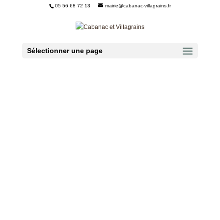
05 56 68 72 13
mairie@cabanac-villagrains.fr
Ouvrir la barre d’outils
Sélectionner une page