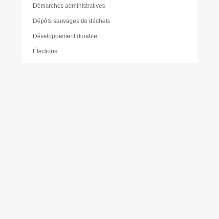
Démarches administratives
Dépôts sauvages de déchets
Développement durable
Élections
Emplacements
Environnement
Eric PLANTECOSTE
Étiquettes
Foire aux questions (FAQ)
Gabriel BEUGIN
Gestion des déchets
Inscriptions scolaire et péri-scolaire
Jean Georges CLAIR
Jean-Christophe VIALA
Jean-François TARIS