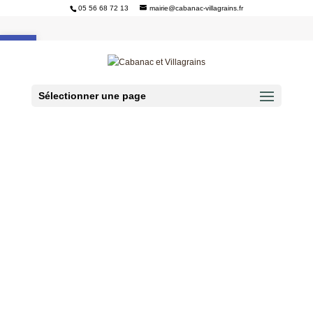
05 56 68 72 13
mairie@cabanac-villagrains.fr
Ouvrir la barre d’outils
Sélectionner une page