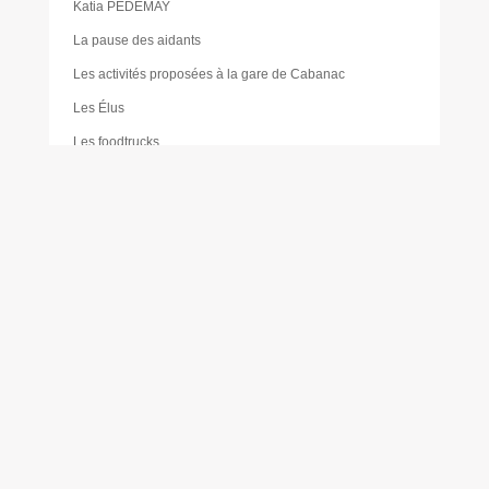
Katia PÉDEMAY
La pause des aidants
Les activités proposées à la gare de Cabanac
Les Élus
Les foodtrucks
Liste des délibérations du Conseil d’administration du
CCAS
Mairie
Mentions légales
Mes réservations
Moustique tigre
Muriel PAILLER
Nathalie LAULAN
Noémie LOUVRADOUX
Offres d’emploi