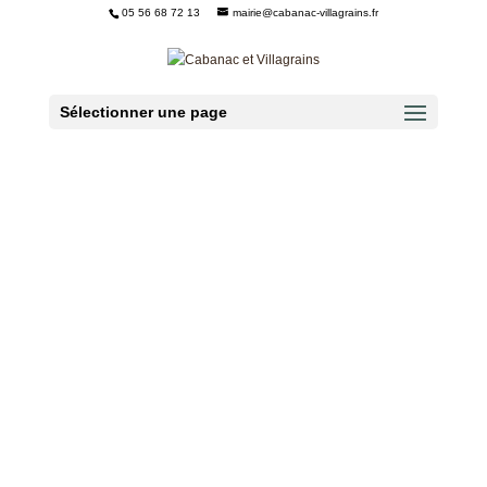
05 56 68 72 13
mairie@cabanac-villagrains.fr
Ouvrir la barre d’outils
Sélectionner une page