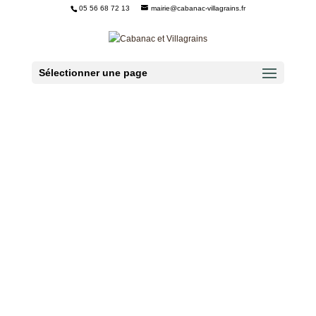
05 56 68 72 13
mairie@cabanac-villagrains.fr
Ouvrir la barre d’outils
Sélectionner une page