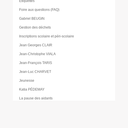
Étiquettes
Foire aux questions (FAQ)
Gabriel BEUGIN
Gestion des déchets
Inscriptions scolaire et péri-scolaire
Jean Georges CLAIR
Jean-Christophe VIALA
Jean-François TARIS
Jean-Luc CHARVET
Jeunesse
Katia PÉDEMAY
La pause des aidants
Les activités proposées à la gare de Cabanac
Les Élus
Les foodtrucks