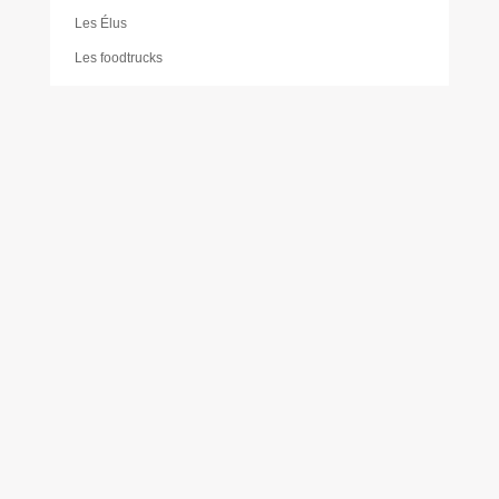
Les Élus
Les foodtrucks
Liste des délibérations du Conseil d’administration du
CCAS
Mairie
Mentions légales
Mes réservations
Moustique tigre
Muriel PAILLER
Nathalie LAULAN
Noémie LOUVRADOUX
Offres d’emploi
Olivier FORÊT
Philippe VICENTE