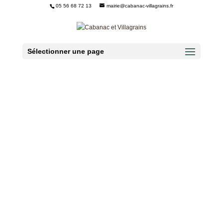
05 56 68 72 13
mairie@cabanac-villagrains.fr
Ouvrir la barre d’outils
Sélectionner une page