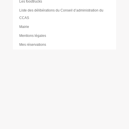
Les foodtrucks
Liste des délibérations du Conseil d’administration du
CCAS
Mairie
Mentions légales
Mes réservations
Moustique tigre
Muriel PAILLER
Nathalie LAULAN
Noémie LOUVRADOUX
Offres d’emploi
Olivier FORÊT
Philippe VICENTE
Plan de sobriété énergétique
Plan du forum des associations