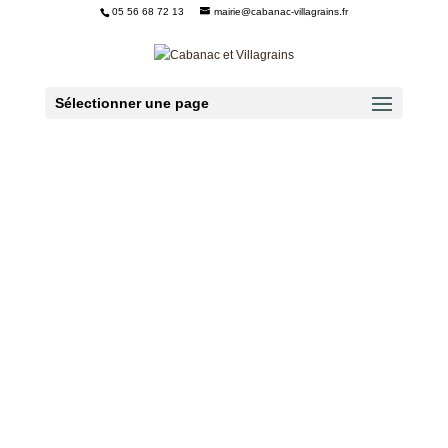
05 56 68 72 13
mairie@cabanac-villagrains.fr
Ouvrir la barre d’outils
Sélectionner une page