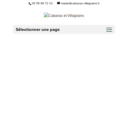
05 56 68 72 13
mairie@cabanac-villagrains.fr
Ouvrir la barre d’outils
Sélectionner une page