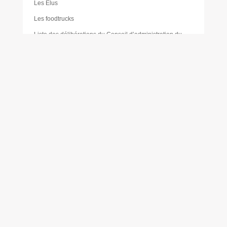
Les Élus
Les foodtrucks
Liste des délibérations du Conseil d’administration du
CCAS
Mairie
Mentions légales
Mes réservations
Moustique tigre
Muriel PAILLER
Nathalie LAULAN
Noémie LOUVRADOUX
Offres d’emploi
Olivier FORÊT
Philippe VICENTE
Plan de sobriété énergétique